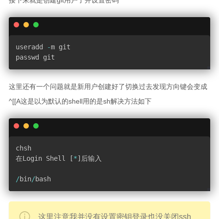
接下来就是创建git用户了并设置密码
java
更多
useradd 
-
m git

passwd git 
联系我
小小博客生态
这里还有一个问题就是新用户创建好了切换过去发现方向键会变成
友情链接
^[[A这是以为默认的shell用的是sh解决方法如下
chsh

在Login Shell 
[
*
]
后输入

/
bin
/
bash
这里注意我并没有设置密钥登录也没关闭ssh