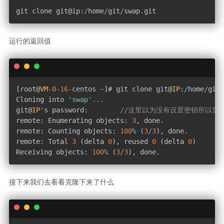
git clone git@ip
:
/
home
/
git
/
swap
.
git
运行的返回值
[
root@
VM
-
0
-
16
-
centos 
~
]
# git clone git@
IP
:
/
home
/
git
/
Cloning into 
'swap'
...
git@
IP
's password
:
//这里以为没有设置密钥所以需
remote
:
 Enumerating objects
:
3
,
 done
.
remote
:
 Counting objects
:
100
%
(
3
/
3
)
,
 done
.
remote
:
 Total 
3
(
delta 
0
)
,
 reused 
0
(
delta 
0
)
Receiving objects
:
100
%
(
3
/
3
)
,
 done
.
接下来我们去看看克隆下来了什么