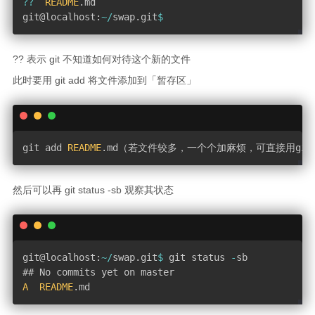
?
?
README
.
md

git@localhost
:
~
/
swap
.
git
$
?? 表示 git 不知道如何对待这个新的文件
此时要用 git add 将文件添加到「暂存区」
git add 
README
.
md（若文件较多，一个个加麻烦，可直接用git 
然后可以再 git status -sb 观察其状态
git@localhost
:
~
/
swap
.
git
$
 git status 
-
sb

A
README
.
md