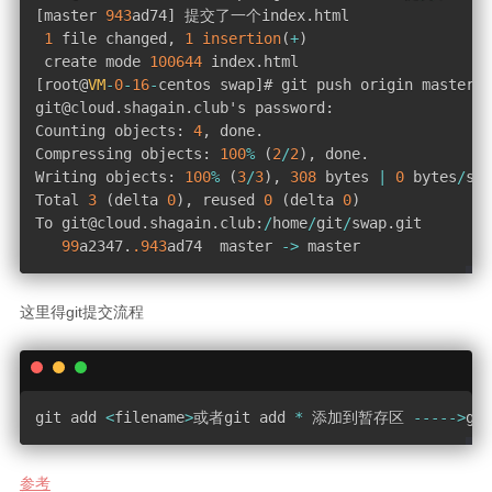
[
master 
943
ad74
]
 提交了一个index
.
html

1
 file changed
,
1
insertion
(
+
)
 create mode 
100644
 index
.
[
root@
VM
-
0
-
16
-
centos swap
]
# git push origin master 
git@cloud
.
shagain
.
club's password
:
Counting objects
:
4
,
 done
.
Compressing objects
:
100
%
(
2
/
2
)
,
 done
.
Writing objects
:
100
%
(
3
/
3
)
,
308
 bytes 
|
0
 bytes
/
s
,
 
Total 
3
(
delta 
0
)
,
 reused 
0
(
delta 
0
)
To git@cloud
.
shagain
.
club
:
/
home
/
git
/
swap
.
git

99
a2347
.
.943
ad74  master 
-
>
 master
这里得git提交流程
git add 
<
filename
>
或者git add 
*
 添加到暂存区 
--
--
-
>
git
参考