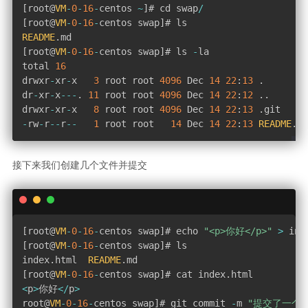
[
root@
VM
-
0
-
16
-
centos 
~
]
# cd swap
/
[
root@
VM
-
0
-
16
-
centos swap
]
README
.
[
root@
VM
-
0
-
16
-
centos swap
]
# ls 
-
la

total 
16
drwxr
-
xr
-
x   
3
 root root 
4096
 Dec 
14
22
:
13
.
dr
-
xr
-
x
--
-
.
11
 root root 
4096
 Dec 
14
22
:
12
.
.
drwxr
-
xr
-
x   
8
 root root 
4096
 Dec 
14
22
:
13
.
-
rw
-
r
--
r
--
1
 root root   
14
 Dec 
14
22
:
13
README
.
md
接下来我们创建几个文件并提交
[
root@
VM
-
0
-
16
-
centos swap
]
# echo 
"<p>你好</p>"
>
 ind
[
root@
VM
-
0
-
16
-
centos swap
]
# ls

index
.
html  
README
.
[
root@
VM
-
0
-
16
-
centos swap
]
# cat index
.
<
p
>
你好
<
/
p
>
root@
VM
-
0
-
16
-
centos swap
]
# git commit 
-
m 
"提交了一个ind