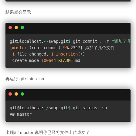
结果就会显示
git@localhost
:
~
/
swap
.
git
$
 git commit 
.
-
m 
"添加了几个
[
master
(
root
-
commit
)
99
a2347
]
 添加了几个文件

1
 file changed
,
1
insertion
(
+
)
 create mode 
100644
README
.
md
再运行 git status -sb
git@localhost
:
~
/
swap
.
git
$
 git status 
-
sb

## master
出现## master 说明你已经将文件上传成功了