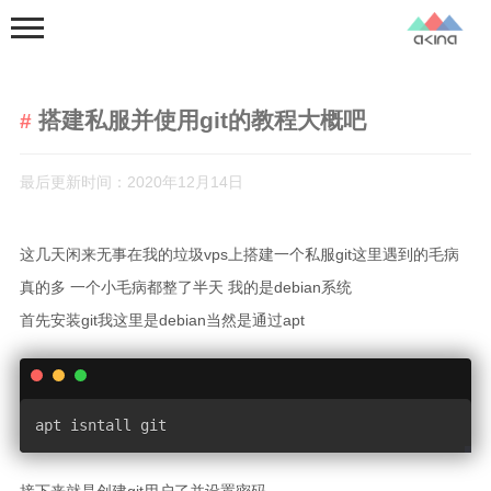
搭建私服并使用git的教程大概吧
最后更新时间：2020年12月14日
这几天闲来无事在我的垃圾vps上搭建一个私服git这里遇到的毛病
首页
真的多 一个小毛病都整了半天 我的是debian系统
分类
首先安装git我这里是debian当然是通过apt
杂七杂八
Linux踩坑
树莓派
apt isntall git 
好物安利
計算機網絡