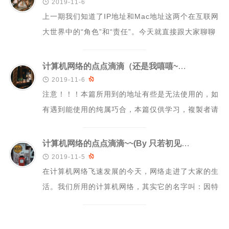

2019-11-6
上一期我们知道了IP地址和Mac地址这两个在互联网
java
大世界中的“角色”和“责任”。今天就直接跟大家聊聊
更多
互联网的通信层次。提前注意！！！本...
联系我
计算机网络的点点滴滴（还是我嘻嘻~今天讲讲网络世界最代表的东西）

2019-11-6

小小博客生态
注意！！！本篇所用到的地址有些是无法使用的，如
友情链接
有遇到能使用的纯属巧合，本篇仅供学习，複製者请
于24小时内删除文件。每一个国家公民，都会...
计算机网络的点点滴滴~~(By 只若初见Tel.Love)～

2019-11-5

在计算机网络飞速发展的今天，网络走进了大家的生
活。我们所用的计算机网络，其实它的名字叫：因特
网。英文名称是：Internet。是将地理...