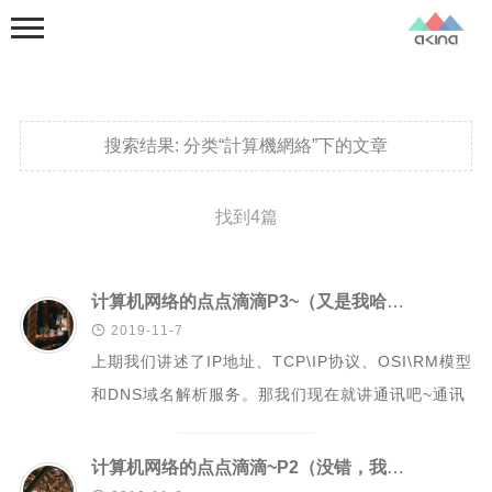
搜索结果:
分类“計算機網絡”下的文章
找到4篇
首页
分类
计算机网络的点点滴滴P3~（又是我哈哈，每日多更必须做起！）

2019-11-7
杂七杂八
上期我们讲述了IP地址、TCP\IP协议、OSI\RM模型
Linux踩坑
和DNS域名解析服务。那我们现在就讲通讯吧~通讯
树莓派
这个东西！又是大文章！！提前...
好物安利
计算机网络的点点滴滴~P2（没错，我现在update速度超快~）
計算機網絡