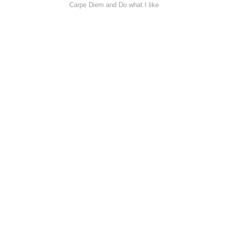
Carpe Diem and Do what I like
java
更多
联系我
小小博客生态
友情链接