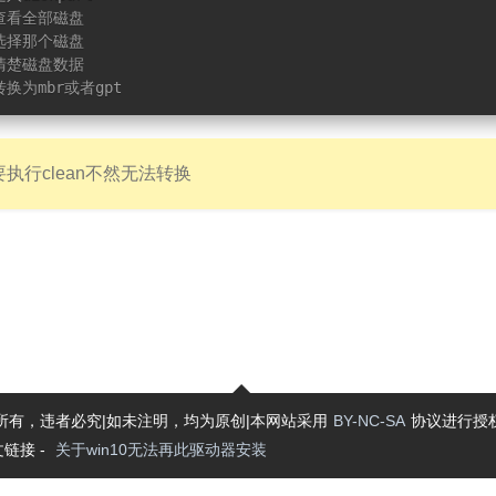
/查看全部磁盘
/选择那个磁盘
/清楚磁盘数据
转换为mbr或者gpt
执行clean不然无法转换
所有，违者必究|如未注明，均为原创|本网站采用
BY-NC-SA
协议进行授
链接 -
关于win10无法再此驱动器安装