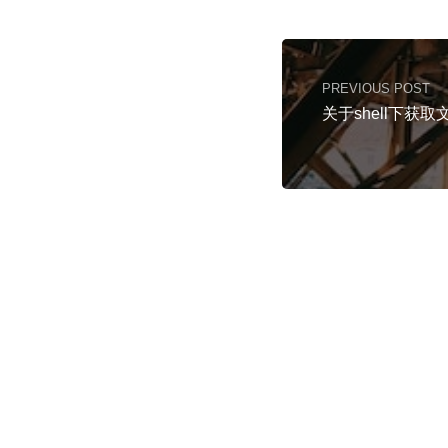
PREVIOUS POST
关于shell下获