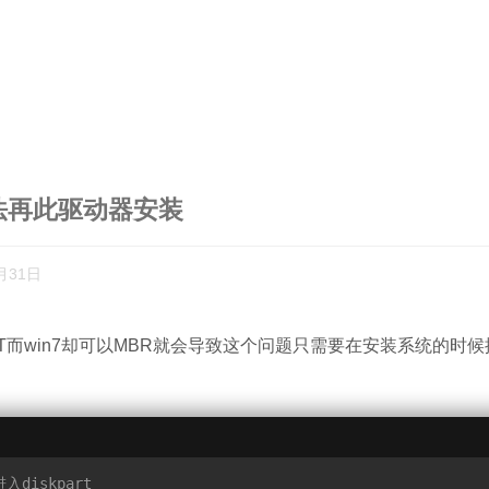
无法再此驱动器安装
月31日
PT而win7却可以MBR就会导致这个问题只需要在安装系统的时候按sh
进入diskpart   