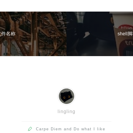
取文件名称
shel
lingling

Carpe Diem and Do what I like