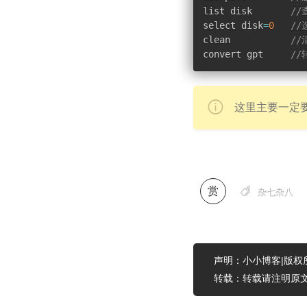
list disk       
/
select disk
=
0
/
clean           
/
convert gpt     
//
这里主要一定要
赏

杂七杂八
声明：小小博客|版权
转载：转载请注明原文